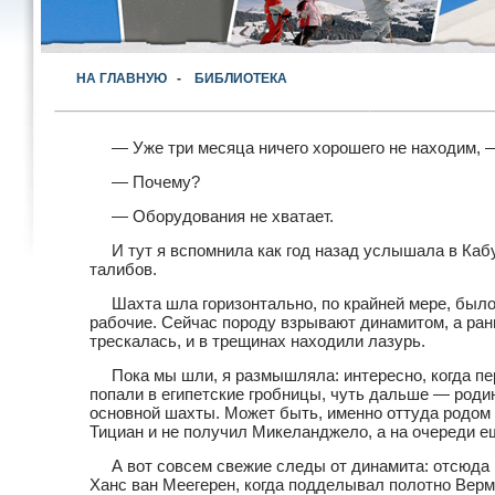
НА ГЛАВНУЮ
-
БИБЛИОТЕКА
— Уже три месяца ничего хорошего не находим, 
— Почему?
— Оборудования не хватает.
И тут я вспомнила как год назад услышала в Каб
талибов.
Шахта шла горизонтально, по крайней мере, было
рабочие. Сейчас породу взрывают динамитом, а ран
трескалась, и в трещинах находили лазурь.
Пока мы шли, я размышляла: интересно, когда пе
попали в египетские гробницы, чуть дальше — роди
основной шахты. Может быть, именно оттуда родом 
Тициан и не получил Микеланджело, а на очереди е
А вот совсем свежие следы от динамита: отсюда
Ханс ван Меегерен, когда подделывал полотно Верм