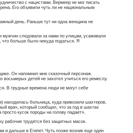
рудничество с нацистами. Вермеер не мог писать
ерена. Его объявили чуть ли не национальным
важный день. Раньше тут ни одна женщина не
ни мужчин следовали за нами по улицам, усаживали
у, что больше было некуда податься. Я
щике. Он напомнил мне сказочный персонаж.
из восьмерых детей не захотел учиться его ремеслу.
ься. В трудные времена люди не могут себе
м) находилась больница, куда привозили шахтеров,
ый врач, который сообщил, что за год в шахтах
а просто кусок породы на голову падает».
ку рабочие трудятся без защитных масок.
м и дальше в Египет. Чуть позже возник еще один