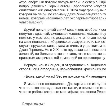
«транспортный поток»: лазурь везли на север в Сир
попрощавшись с Сары-Сангом. Европейское искусств
синтетический ультрамарин. В 1824 году французы 
которая была бы по карману даже Микеланджело, то
немец, которые несколько лет экспериментировали с
ультрамарин».
Другой популярный синий краситель изобрели со
получить красный: смешивал кошениль, квасцы и су
немного у мастера, не догадываясь, что поташ прок
на свет появилась «берлинская лазурь», или, как е
спустя прусская синь стала активным участником н
Джон Гершель. Но в XIX веке прусская синь постеп
зеленый, но большинство считало, что в качестве 
принятым американской компанией по производству 
Вернувшись в Лондон, я отправилась в Националь
скорбящей Богородицы, нарисованная краской из мо
«Боже, какой ужас! Это не похоже на Микеландже
Я мысленно согласилась. Да, картина не из лучш
что полотно принадлежит его кисти, и неизменно ст
что это работа какого-то мистификатора эпохи Рен
Страницы: