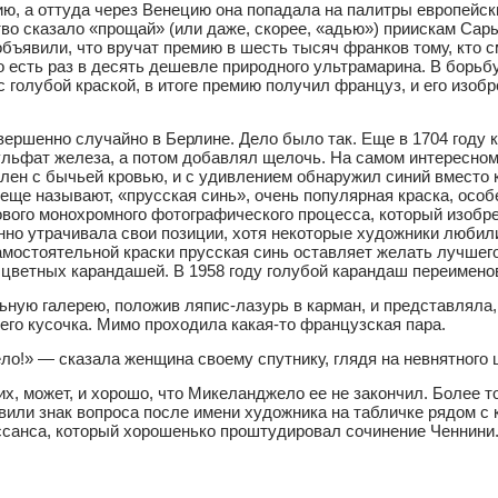
ию, а оттуда через Венецию она попадала на палитры европейск
о сказало «прощай» (или даже, скорее, «адью») приискам Сары-
объявили, что вручат премию в шесть тысяч франков тому, кто 
 есть раз в десять дешевле природного ультрамарина. В борьб
 голубой краской, в итоге премию получил француз, и его изоб
вершенно случайно в Берлине. Дело было так. Еще в 1704 году
льфат железа, а потом добавлял щелочь. На самом интересном 
ален с бычьей кровью, и с удивлением обнаружил синий вместо к
е еще называют, «прусская синь», очень популярная краска, осо
ового монохромного фотографического процесса, который изобр
енно утрачивала свои позиции, хотя некоторые художники любил
самостоятельной краски прусская синь оставляет желать лучшег
цветных карандашей. В 1958 году голубой карандаш переименов
ную галерею, положив ляпис-лазурь в карман, и представляла,
его кусочка. Мимо проходила какая-то французская пара.
ло!» — сказала женщина своему спутнику, глядя на невнятного
их, может, и хорошо, что Микеланджело ее не закончил. Более т
авили знак вопроса после имени художника на табличке рядом с
ессанса, который хорошенько проштудировал сочинение Ченнини