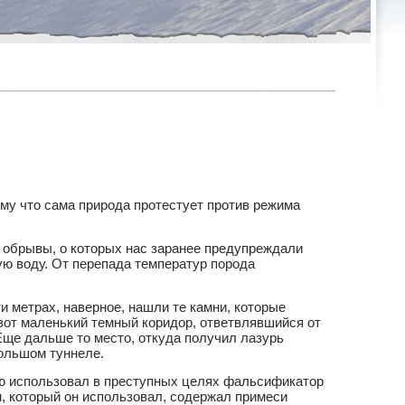
ому что сама природа протестует против режима
е обрывы, о которых нас заранее предупреждали
ую воду. От перепада температур порода
и метрах, наверное, нашли те камни, которые
 вот маленький темный коридор, ответвлявшийся от
Еще дальше то место, откуда получил лазурь
большом туннеле.
ую использовал в преступных целях фальсификатор
н, который он использовал, содержал примеси