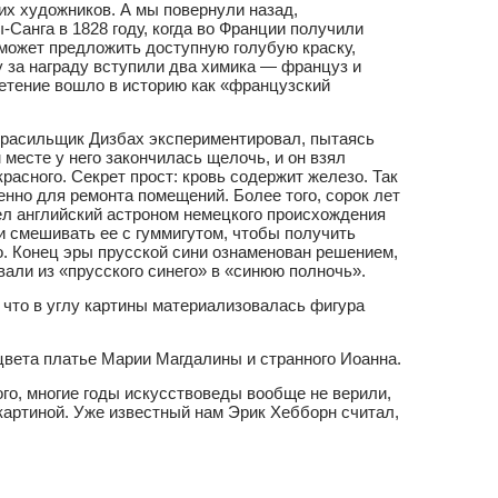
их художников. А мы повернули назад,
Санга в 1828 году, когда во Франции получили
сможет предложить доступную голубую краску,
у за награду вступили два химика — француз и
ретение вошло в историю как «французский
 красильщик Дизбах экспериментировал, пытаясь
месте у него закончилась щелочь, и он взял
расного. Секрет прост: кровь содержит железо. Так
бенно для ремонта помещений. Более того, сорок лет
ел английский астроном немецкого происхождения
и смешивать ее с гуммигутом, чтобы получить
о. Конец эры прусской сини ознаменован решением,
али из «прусского синего» в «синюю полночь».
 что в углу картины материализовалась фигура
 цвета платье Марии Магдалины и странного Иоанна.
ого, многие годы искусствоведы вообще не верили,
 картиной. Уже известный нам Эрик Хебборн считал,
.