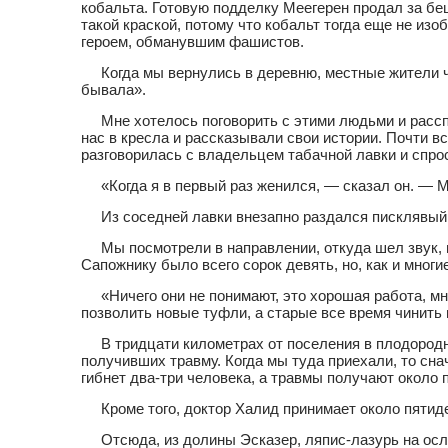
кобальта. Готовую подделку Меегерен продал за беш
такой краской, потому что кобальт тогда еще не из
героем, обманувшим фашистов.
Когда мы вернулись в деревню, местные жители ч
бывала».
Мне хотелось поговорить с этими людьми и рассп
нас в кресла и рассказывали свои истории. Почти в
разговорилась с владельцем табачной лавки и спрос
«Когда я в первый раз женился, — сказал он. — 
Из соседней лавки внезапно раздался писклявый
Мы посмотрели в направлении, откуда шел звук,
Сапожнику было всего сорок девять, но, как и мног
«Ничего они не понимают, это хорошая работа, мн
позволить новые туфли, а старые все время чинить
В тридцати километрах от поселения в плодородн
получивших травму. Когда мы туда приехали, то сна
гибнет два-три человека, а травмы получают около 
Кроме того, доктор Халид принимает около пятид
Отсюда, из долины Эсказер, ляпис-лазурь на осл