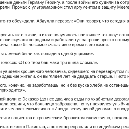
еные деньги Герману Герингу, а после войны его судили за сот
обрели. Промах с ультрамарином стал аргументом в защиту Меег
то-то обсуждали. Абдулла перевел: «Они говорят, что сегодня 
росить их о жизни, в итоге получилось настоящее ток-шоу: сот
се они скучали по родным и работали тут за гроши просто потом
ила, какое было самое счастливое время в его жизни.
Мы с женой были как лошади в одной упряжке».
 голосок: «Я об твои башмаки три шила сломал».
 и увидели крошечного человечка, сидевшего на перевернутом я
ие здешние жители, он выглядел лет на двадцать старше. Никто 
ого, конечно, не заработаешь, но и без куска хлеба не останеш
 приходится».
ой долине Эсказер (до нее два часа езды по ухабистым дорога
чала решили, что больница заброшена, но тут появился улыбчив
пяти человек ежемесячно. «Иногда всему виной динамит, а иногд
есяти пациентов с хроническим бронхитом ежемесячно, посколь
иках везли в Пакистан, а потом переправляли по индийским река