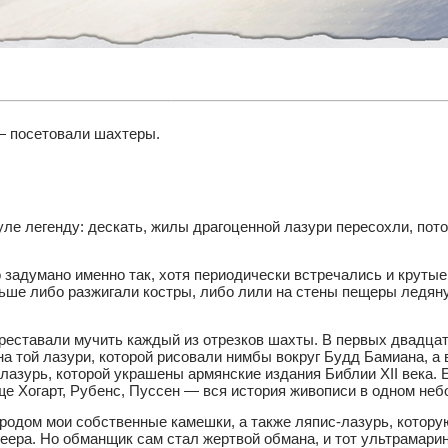
— посетовали шахтеры.
уле легенду: дескать, жилы драгоценной лазури пересохли, пот
 задумано именно так, хотя периодически встречались и круты
ьше либо разжигали костры, либо лили на стены пещеры ледян
реставали мучить каждый из отрезков шахты. В первых двадцат
на той лазури, которой рисовали нимбы вокруг Будд Бамиана, а
лазурь, которой украшены армянские издания Библии XII века. 
ще Хогарт, Рубенс, Пуссен — вся история живописи в одном не
 родом мои собственные камешки, а также ляпис-лазурь, котор
еера. Но обманщик сам стал жертвой обмана, и тот ультрамари