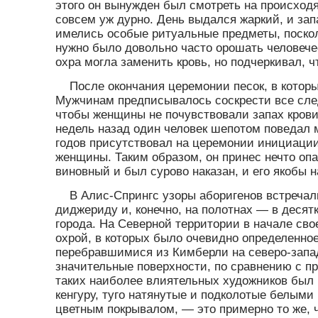
этого он вынужден был смотреть на происходя
совсем уж дурно. День выдался жаркий, и зап
имелись особые ритуальные предметы, посколь
нужно было довольно часто орошать человече
охра могла заменить кровь, но подчеркивал, ч
После окончания церемонии песок, в которы
Мужчинам предписывалось соскрести все сле
чтобы женщины не почувствовали запах крови
недель назад один человек шепотом поведал м
годов присутствовал на церемонии инициации,
женщины. Таким образом, он принес нечто опа
виновный и был сурово наказан, и его якобы 
В Алис-Спрингс узоры аборигенов встречал
диджериду и, конечно, на полотнах — в десят
города. На Северной территории в начале сво
охрой, в которых было очевидно определенно
перебравшимися из Кимберли на северо-запад
значительные поверхности, по сравнению с 
таких наиболее влиятельных художников был 
кенгуру, туго натянутые и подколотые белыми 
цветным покрывалом, — это примерно то же, 