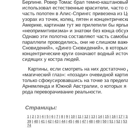
Берлине. Ровер Томас брал темно-каштановый 
использовал естественные красители, часто 
часть полотен в Алис-Спрингс привезена из Ц
узорах из точек, колец, пятен и концентричес
Америке, картинам тут же прилепили бы ярлы
«неопримитивизма» и знатоки без конца обсу
Однако эти полотна составляют часть самобы
параллели проводились, они не слишком важ
Сновидений», «Динго Сновидений», в которы
концентрические круги означают водный ист
сидящих у костра людей.
Картины, если смотреть на них достаточно
«магический глаз»: «позади» очевидной карти
только сфокусировавшись на точке за предел
Арнемленда и Южной Австралии, о которых я
рода переворачивание реальности.
Страницы:
1
|
2
|
3
|
4
|
5
|
6
|
7
|
8
|
9
|
10
|
11
|
12
|
13
|
14
|
15
|
16
|
17
|
1
39
|
40
|
41
|
42
|
43
|
44
|
45
|
46
|
47
|
48
|
49
|
50
|
51
|
52
|
53
74