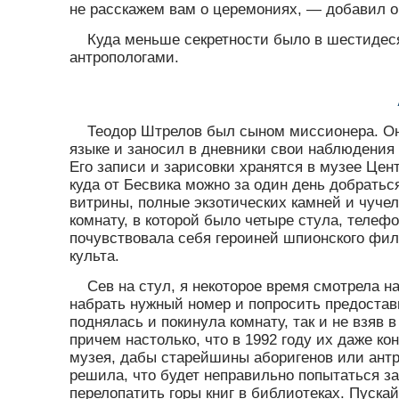
не расскажем вам о церемониях, — добавил он
Куда меньше секретности было в шестидеся
антропологами.
Теодор Штрелов был сыном миссионера. Он 
языке и заносил в дневники свои наблюдения 
Его записи и зарисовки хранятся в музее Цен
куда от Бесвика можно за один день добратьс
витрины, полные экзотических камней и чуче
комнату, в которой было четыре стула, телефо
почувствовала себя героиней шпионского фил
культа.
Сев на стул, я некоторое время смотрела 
набрать нужный номер и попросить предостав
поднялась и покинула комнату, так и не взяв 
причем настолько, что в 1992 году их даже к
музея, дабы старейшины аборигенов или антр
решила, что будет неправильно попытаться з
перелопатить горы книг в библиотеках. Пуска