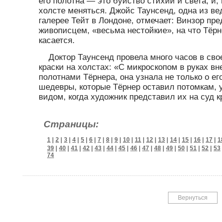
его полотна — это буйство стихии и света, и
холсте меняться. Джойс Таунсенд, одна из в
галерее Тейт в Лондоне, отмечает: Винзор пре
живописцем, «весьма нестойкие», на что Тёрн
касается.
Доктор Таунсенд провела много часов в св
краски на холстах: «С микроскопом в руках в
полотнами Тёрнера, она узнала не только о е
шедевры, которые Тёрнер оставил потомкам, 
видом, когда художник представил их на суд к
Страницы:
1
|
2
|
3
|
4
|
5
|
6
|
7
|
8
|
9
|
10
|
11
|
12
|
13
|
14
|
15
|
16
|
17
|
1
39
|
40
|
41
|
42
|
43
|
44
|
45
|
46
|
47
|
48
|
49
|
50
|
51
|
52
|
53
74