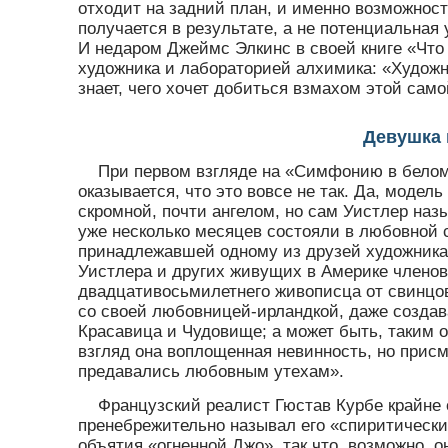
отходит на задний план, и именно возможност
получается в результате, а не потенциальная
И недаром Джеймс Элкинс в своей книге «Что
художника и лабораторией алхимика: «Художник
знает, чего хочет добиться взмахом этой само
Девушка 
При первом взгляде на «Симфонию в белом
оказывается, что это вовсе не так. Да, моде
скромной, почти ангелом, но сам Уистлер наз
уже несколько месяцев состояли в любовной с
принадлежавшей одному из друзей художника.
Уистлера и других живущих в Америке члено
двадцативосьмилетнего живописца от свинцов
со своей любовницей-ирландкой, даже создава
Красавица и Чудовище; а может быть, таким 
взгляд она воплощенная невинность, но прис
предавались любовным утехам».
Французский реалист Гюстав Курбе крайне 
пренебрежительно называл его «спиритически
объятия «огненной Джо», так что, возможно, о