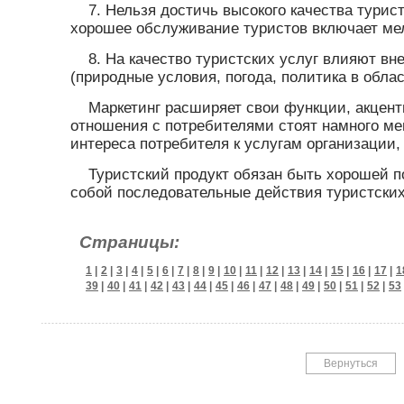
7. Нельзя достичь высокого качества турис
хорошее обслуживание туристов включает мел
8. На качество туристских услуг влияют в
(природные условия, погода, политика в облас
Маркетинг расширяет свои функции, акцент
отношения с потребителями стоят намного ме
интереса потребителя к услугам организации, 
Туристский продукт обязан быть хорошей п
собой последовательные действия туристских
Страницы:
1
|
2
|
3
|
4
|
5
|
6
|
7
|
8
|
9
|
10
|
11
|
12
|
13
|
14
|
15
|
16
|
17
|
1
39
|
40
|
41
|
42
|
43
|
44
|
45
|
46
|
47
|
48
|
49
|
50
|
51
|
52
|
53