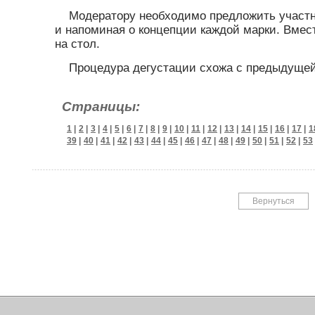
Модератору необходимо предложить участн
и напоминая о концепции каждой марки. Вмес
на стол.
Процедура дегустации схожа с предыдущей
Страницы:
1
|
2
|
3
|
4
|
5
|
6
|
7
|
8
|
9
|
10
|
11
|
12
|
13
|
14
|
15
|
16
|
17
|
1
39
|
40
|
41
|
42
|
43
|
44
|
45
|
46
|
47
|
48
|
49
|
50
|
51
|
52
|
53